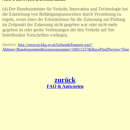
(4) Der Bundesminister für Verkehr, Innovation und Technologie hat
die Entziehung von Befähigungsausweisen durch Verordnung zu
regeln, wenn eines der Erfordernisse für die Zulassung zur Prüfung
im Zeitpunkt der Zulassung nicht gegeben war oder nicht mehr
gegeben ist oder grobe Verletzungen der den Verkehr auf See
betreffenden Vorschriften vorliegen.
Queltext:
http://www.ris.bka.gv.at/GeltendeFassung.wxe?
Abfrage=Bundesnormen&Gesetzesnummer=10011537&ShowPrintPreview=True
zurück
FAQ & Antworten