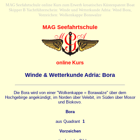
MAG Seefahrtschule online Kurs zum Erwerb kroatisches Küstenpatent Boat
Skipper B Yachtführerschein: Winde und Wetterkunde Adria: Wind Bora,
Vorzeichen: Wolkenkappe Borawalze
MAG Seefahrtschule
online Kurs
Winde & Wetterkunde Adria: Bora
Die Bora wird von einer "Wolkenkappe = Borawalze" über dem
Hochgebirge angekündigt, im Norden über Velebit, im Süden über Mosor
und Biokovo.
Bora
aus Quadrant
1
Vorzeichen