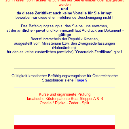
zum Führen von Yachten & Schiffen auf See erworben oder ausgestellt
werden
und
da dieses Zeritifikat auch keine Vorteile für Sie bringt
,
bewerben wir diese eher irreführende Bescheinigung nicht !
Das Befähigungszeugnis, das Sie bei uns erwerben,
ist der
amtliche
- privat und kommerziell laut Aufdruck am Dokument -
gültige
Bootsführerschein der Republik Kroatien,
ausgestellt vom Ministerium bzw. den Zweigniederlassungen
(Hafenämtern)
für den es keine zusätzlichen (amtliche) "Österreich-Zertifikate" gibt !
Gültigkeit kroatischer Befähigungszeugnisse für Österreichsche
Staatsbürger siehe
Frage 9
Kurse und organisierte Prüfung
kroatische Küstenpatente Boat Skipper A & B
Opatija / Rijeka - Zadar - Split