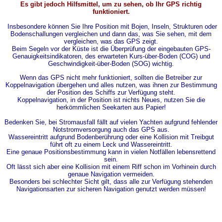
Es gibt jedoch Hilfsmittel, um zu sehen, ob Ihr GPS richtig
funktioniert.
Insbesondere können Sie Ihre Position mit Bojen, Inseln, Strukturen oder
Bodenschallungen vergleichen und dann das, was Sie sehen, mit dem
vergleichen, was das GPS zeigt.
Beim Segeln vor der Küste ist die Überprüfung der eingebauten GPS-
Genauigkeitsindikatoren, des erwarteten Kurs-über-Boden (COG) und
Geschwindigkeit-über-Boden (SOG) wichtig.
Wenn das GPS nicht mehr funktioniert, sollten die Betreiber zur
Koppelnavigation übergehen und alles nutzen, was ihnen zur Bestimmung
der Position des Schiffs zur Verfügung steht.
Koppelnavigation, in der Position ist nichts Neues, nutzen Sie die
herkömmlichen Seekarten aus Papier!
Bedenken Sie, bei Stromausfall fällt auf vielen Yachten aufgrund fehlender
Notstromversorgung auch das GPS aus.
Wassereintritt aufgrund Bodenberührung oder eine Kollision mit Treibgut
führt oft zu einem Leck und Wassereintritt.
Eine genaue Positionsbestimmung kann in vielen Notfällen lebensrettend
sein.
Oft lässt sich aber eine Kollision mit einem Riff schon im Vorhinein durch
genaue Navigation vermeiden.
Besonders bei schlechter Sicht gilt, dass alle zur Verfügung stehenden
Navigationsarten zur sicheren Navigation genutzt werden müssen!